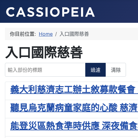
你目前位置:
Home
入口國際慈善
入口國際慈善
輸入部份的標題
過濾
清除
義大利慈濟志工辦土敘募款餐會
聽見烏克蘭病童家庭的心酸 慈
能登災區熱食準時供應 深夜備