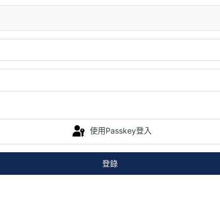
使用Passkey登入
登錄