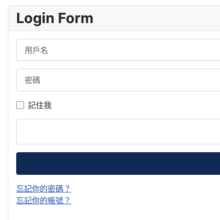
Login Form
用戶名
密碼
記住我
忘記你的密碼？
忘記你的帳號？