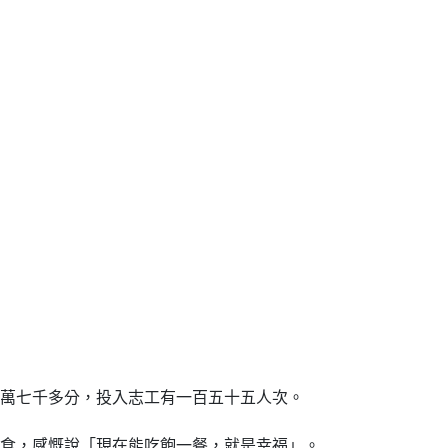
萬七千多分，投入志工有一百五十五人次。
熱食，感慨說「現在能吃飽一餐，就是幸福」。