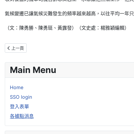
氣候變遷已讓氣候災難發生的頻率越來越高，以往平均一年只
（文：陳勇勝、陳勇珽、黃露發）（文史處：楊雅穎編輯）
上一篇文章: 臺中慈院簡守信院長 榮獲第卅三屆醫療奉獻獎
上一頁
Main Menu
Home
SSO login
登入表單
各據點消息