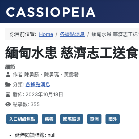
你目前位置:
Home
各據點消息
緬甸水患 慈濟志工送
緬甸水患 慈濟志工送食
細節
作者
陳勇勝、陳勇珽、黃露發
分類:
各據點消息
發佈: 2023年10月18日
點擊數: 355
入口組織焦點
慈善
國際賑災
亞洲
國外
延伸閱讀標籤:
null