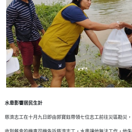
水患影響居民生計
慈濟志工在十月九日即由郭寶鈺帶領七位志工前往災區勘災，
收到餐盒的機車司機告訴慈濟志工，水患讓他無法工作，他失