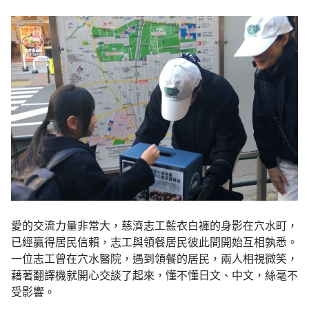
愛的交流力量非常大，慈濟志工藍衣白褲的身影在穴水町，
已經贏得居民信賴，志工與領餐居民彼此間開始互相孰悉。
一位志工曾在穴水醫院，遇到領餐的居民，兩人相視微笑，
藉著翻譯機就開心交談了起來，懂不懂日文、中文，絲毫不
受影響。