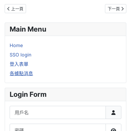
上一篇文章: 第一階段熱食供應超過七千份 志工、鄉親互道感恩
下一篇文章:
上一頁
下一頁
Main Menu
Home
SSO login
登入表單
各據點消息
Login Form
用戶名
密碼