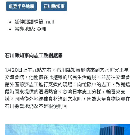
能登半島地震
石川縣知事
延伸閱讀標籤:
null
報導地點:
亞洲
石川縣知事向志工致謝感恩
1月20日上午九點左右，石川縣知事馳浩來到穴水町冥王星
交流會館，他關懷在此避難的居民生活處境，並前往交流會
館外區慈濟志工進行烹煮的現場，向忙碌中的志工，致謝這
段時間來提供的溫暖熱食。慈濟日本志工分梯，輪番來支
援，同時從外地運補食材進到穴水町，因為大量食物採買在
石川縣當地仍然不是很便利。