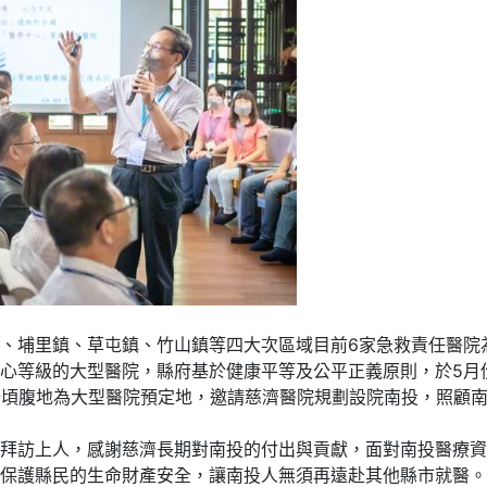
、埔里鎮、草屯鎮、竹山鎮等四大次區域目前6家急救責任醫院
心等級的大型醫院，縣府基於健康平等及公平正義原則，於5月
公頃腹地為大型醫院預定地，邀請慈濟醫院規劃設院南投，照顧
拜訪上人，感謝慈濟長期對南投的付出與貢獻，面對南投醫療資
保護縣民的生命財產安全，讓南投人無須再遠赴其他縣市就醫。