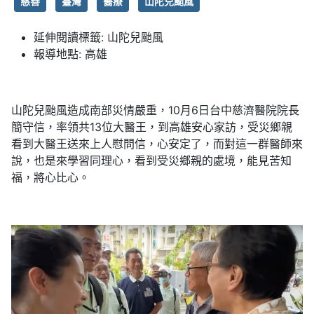
慈善
臺灣
醫療
山陀兒颱風
延伸閱讀標籤:
山陀兒颱風
報導地點:
高雄
山陀兒颱風造成南部災情嚴重，10月6日台中慈濟醫院院長
簡守信，率領共13位大醫王，到高雄安心家訪，受災鄉親
看到大醫王送來上人慰問信，心安定了，而對這一群醫師來
說，也是來學習同理心，看到受災鄉親的處境，能見苦知
福，將心比心。