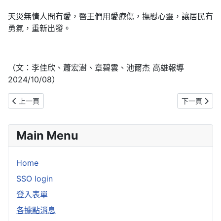
天災無情人間有愛，醫王們用愛療傷，撫慰心靈，讓居民有
勇氣，重新出發。
（文：李佳欣、蕭宏澍、章碧雲、池爾杰 高雄報導
2024/10/08）
上一篇文章: 尼泊爾大水政府也求援 慈濟志工連夜發放毛毯慰暖
下一篇文章:
上一頁
下一頁
Main Menu
Home
SSO login
登入表單
各據點消息