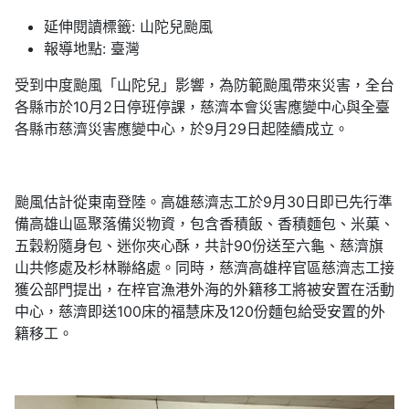
延伸閱讀標籤:
山陀兒颱風
報導地點:
臺灣
受到中度颱風「山陀兒」影響，為防範颱風帶來災害，全台
各縣市於10月2日停班停課，慈濟本會災害應變中心與全臺
各縣市慈濟災害應變中心，於9月29日起陸續成立。
颱風估計從東南登陸。高雄慈濟志工於9月30日即已先行準
備高雄山區聚落備災物資，包含香積飯、香積麵包、米菓、
五穀粉隨身包、迷你夾心酥，共計90份送至六龜、慈濟旗
山共修處及杉林聯絡處。同時，慈濟高雄梓官區慈濟志工接
獲公部門提出，在梓官漁港外海的外籍移工將被安置在活動
中心，慈濟即送100床的福慧床及120份麵包給受安置的外
籍移工。