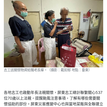
志工送關懷物資給獨老長輩。（攝影：戴如郁 地點：臺東）
各地志工也啟動年長法親關懷，屏東志工總計聯繫關心537
位70歲以上法親，提醒颱風注意事項，了解有哪些需要關
懷協助的部份。屏東災害應變中心也與當地菜販與全聯建立