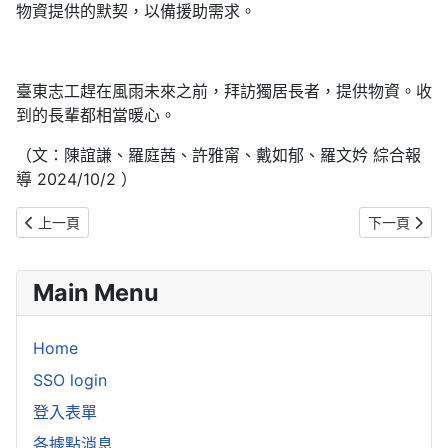
物資提供的默契，以備援助需求。
臺東志工趕在風雨未來之前，拜訪獨居長者，提供物資。收
到的長輩都相當暖心。
（文：陳誼謙、羅庭茜、許雅甯、戴如郁、羅文妗 綜合報
導 2024/10/2 ）
上一篇文章: 山陀兒颱風來襲 慈濟line關懷逾十九萬人次
下一篇文章:
上一頁
下一頁
Main Menu
Home
SSO login
登入表單
各據點消息