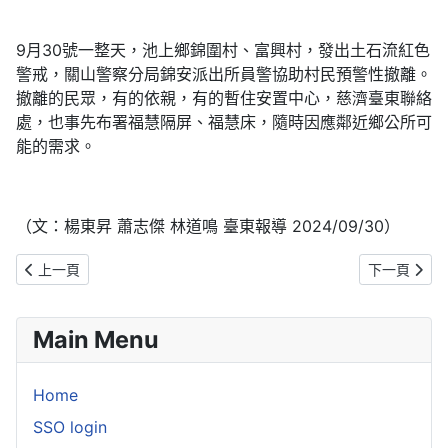
9月30號一整天，池上鄉錦圍村、富興村，發出土石流紅色
警戒，關山警察分局錦安派出所員警協助村民預警性撤離。
撤離的民眾，有的依親，有的暫住安置中心，慈濟臺東聯絡
處，也事先布署福慧隔屏、福慧床，隨時因應鄰近鄉公所可
能的需求。
（文：楊東昇 蕭志傑 林道鳴 臺東報導 2024/09/30）
上一篇文章: 強颱山陀兒來襲 全台慈濟成立災害應變中心戒慎備災
下一篇文章:
上一頁
下一頁
Main Menu
Home
SSO login