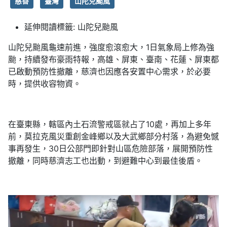
慈善
臺灣
山陀兒颱風
延伸閱讀標籤:
山陀兒颱風
山陀兒颱風龜速前進，強度愈滾愈大，1日氣象局上修為強
颱，持續發布豪雨特報，高雄、屏東、臺南、花蓮、屏東都
已啟動預防性撤離，慈濟也因應各安置中心需求，於必要
時，提供收容物資。
在臺東縣，轄區內土石流警戒區就占了10處，再加上多年
前，莫拉克風災重創金峰鄉以及大武鄉部分村落，為避免憾
事再發生，30日公部門即針對山區危險部落，展開預防性
撤離，同時慈濟志工也出動，到避難中心到最佳後盾。