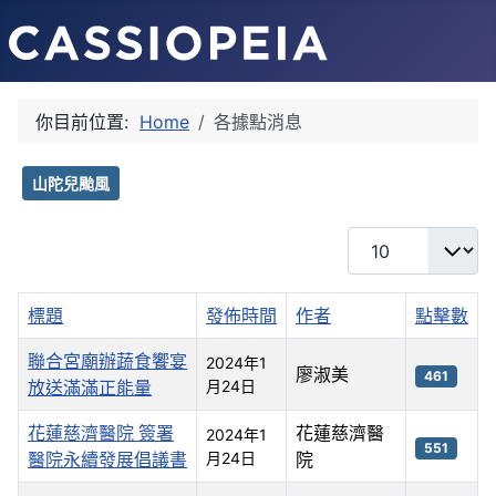
你目前位置:
Home
各據點消息
山陀兒颱風
每頁顯示條數
標題
發佈時間
作者
點擊數
聯合宮廟辦蔬食饗宴
2024年1
廖淑美
461
放送滿滿正能量
月24日
花蓮慈濟醫院 簽署
花蓮慈濟醫
2024年1
551
醫院永續發展倡議書
月24日
院