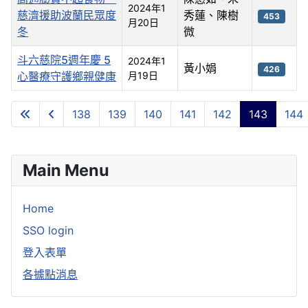
2024年1
慈濟援助波蘭民眾度
秀蓮、陳樹
453
月20日
冬
微
斗六慈院5週年慶 5
2024年1
黃小娟
426
心醫療守護鄉親健康
月19日
文章
138
139
140
141
142
143
144
第 143 頁 共 245 頁
Main Menu
Home
SSO login
登入表單
各據點消息