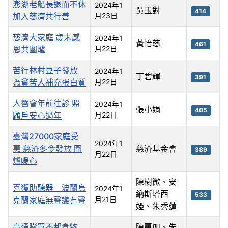
澎湖老船長退而不休
2024年1
吳玉對
414
加入慈濟共行善
月23日
慈濟大家庭 歲末感
2024年1
黃怡慈
461
恩共圍爐
月22日
苦行林村豆子發放
2024年1
丁碧輝
391
為貧苦人補充蛋白質
月22日
人醫會年前往診 照
2024年1
張小娟
405
顧戶安心過年
月22日
臺灣27000家庭受
2024年1
惠 慈濟冬令發放 圍
慈濟基金會
389
月22日
爐暖心
陳樹微、安
喜獲助聽器 波蘭烏
2024年1
納斯塔西
533
克蘭家庭無聲變有聲
月21日
婭、朱秀蓮
高通膨買不起食物
陳惠如、朱