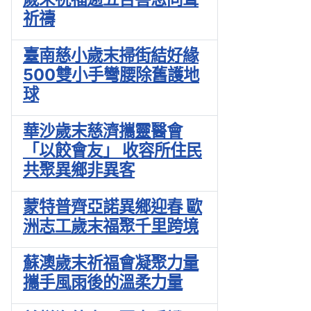
祈禱
臺南慈小歲末掃街結好緣
500雙小手彎腰除舊護地
球
華沙歲末慈濟攜靈醫會
「以餃會友」 收容所住民
共聚異鄉非異客
蒙特普齊亞諾異鄉迎春 歐
洲志工歲末福聚千里跨境
蘇澳歲末祈福會凝聚力量
攜手風雨後的溫柔力量