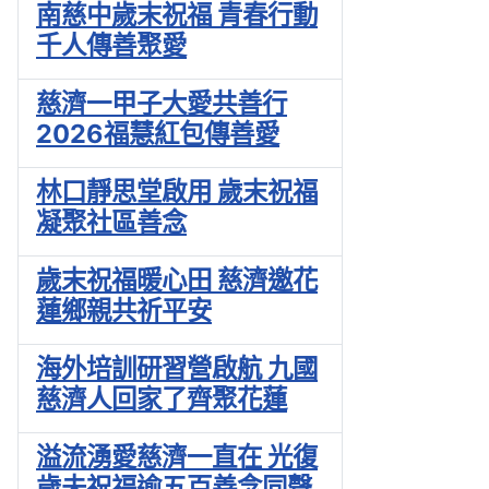
南慈中歲末祝福 青春行動
千人傳善聚愛
慈濟一甲子大愛共善行
2026福慧紅包傳善愛
林口靜思堂啟用 歲末祝福
凝聚社區善念
歲末祝福暖心田 慈濟邀花
蓮鄉親共祈平安
海外培訓研習營啟航 九國
慈濟人回家了齊聚花蓮
溢流湧愛慈濟一直在 光復
歲未祝福逾五百善念同聲