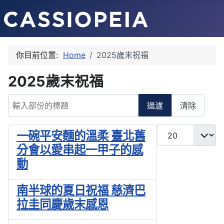
你目前位置:
Home
2025歲末祝福
2025歲末祝福
輸入部份的標題
過濾
清除
每頁顯示條數
一碗平安麵的溫柔 臺北舊
分會以愛串起一甲子的感
動
南半球的夏日祝福 慈濟巴
拉圭同慶歲末感恩