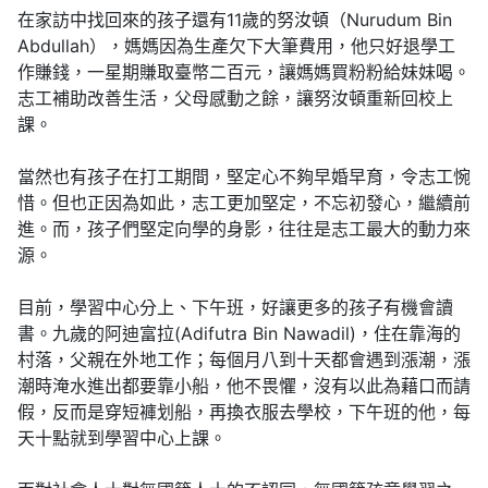
在家訪中找回來的孩子還有11歲的努汝頓（Nurudum Bin
Abdullah），媽媽因為生產欠下大筆費用，他只好退學工
作賺錢，一星期賺取臺幣二百元，讓媽媽買粉粉給妹妹喝。
志工補助改善生活，父母感動之餘，讓努汝頓重新回校上
課。
當然也有孩子在打工期間，堅定心不夠早婚早育，令志工惋
惜。但也正因為如此，志工更加堅定，不忘初發心，繼續前
進。而，孩子們堅定向學的身影，往往是志工最大的動力來
源。
目前，學習中心分上、下午班，好讓更多的孩子有機會讀
書。九歲的阿迪富拉(Adifutra Bin Nawadil)，住在靠海的
村落，父親在外地工作；每個月八到十天都會遇到漲潮，漲
潮時淹水進出都要靠小船，他不畏懼，沒有以此為藉口而請
假，反而是穿短褲划船，再換衣服去學校，下午班的他，每
天十點就到學習中心上課。