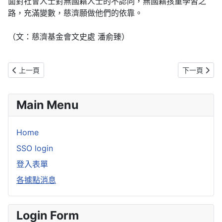
面對社會人士對無國籍人士的不認同，無國籍孩童學習之
路，充滿變數，慈濟願做他們的依靠。
（文：慈濟基金會文史處 潘俞臻）
上一篇文章: 臺南慈小迎新生 大手牽小手
下一篇文章:
上一頁
下一頁
Main Menu
Home
SSO login
登入表單
各據點消息
Login Form