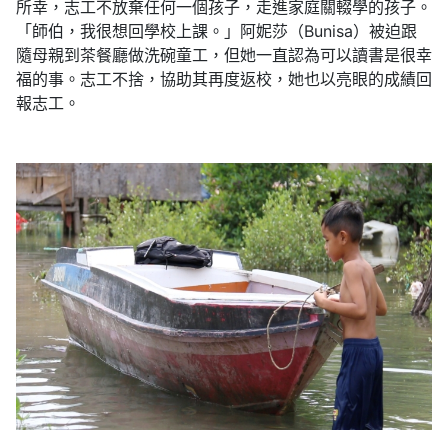
所幸，志工不放棄任何一個孩子，走進家庭關輟學的孩子。
「師伯，我很想回學校上課。」阿妮莎（Bunisa）被迫跟
隨母親到茶餐廳做洗碗童工，但她一直認為可以讀書是很幸
福的事。志工不捨，協助其再度返校，她也以亮眼的成績回
報志工。