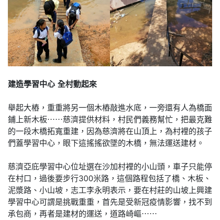
建造學習中心
全村動起來
舉起大樁，重重將另一個木樁敲進水底，一旁還有人為橋面
鋪上新木板⋯⋯慈濟提供材料，村民們義務幫忙，把最克難
的一段木橋拓寬重建，因為慈濟將在山頂上，為村裡的孩子
們蓋學習中心，眼下這搖搖欲墜的木橋，無法運送建材。
慈濟亞庇學習中心位址選在沙加村裡的小山頭，車子只能停
在村口，過後要步行300米路，這個路程包括了橋、木板、
泥漿路、小山坡，志工李永明表示，要在村莊的山坡上興建
學習中心可謂是挑戰重重，首先是受新冠疫情影響，找不到
承包商，再者是建材的運送，道路崎嶇⋯⋯