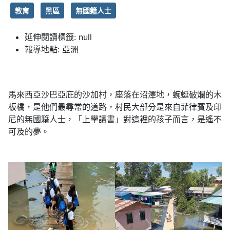
教育
黑區
無國籍人士
延伸閱讀標籤:
null
報導地點:
亞洲
馬來西亞沙巴亞庇的沙加村，座落在沼澤地，蜿蜒破爛的木
板橋，是他們最尋常的道路，村民大部分是來自菲律賓及印
尼的無國籍人士，「上學讀書」對這裡的孩子而言，是遙不
可及的夢。