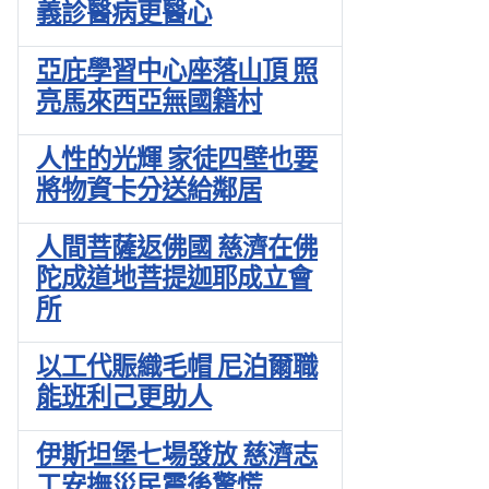
義診醫病更醫心
亞庇學習中心座落山頂 照
亮馬來西亞無國籍村
人性的光輝 家徒四壁也要
將物資卡分送給鄰居
人間菩薩返佛國 慈濟在佛
陀成道地菩提迦耶成立會
所
以工代賑織毛帽 尼泊爾職
能班利己更助人
伊斯坦堡七場發放 慈濟志
工安撫災民震後驚慌