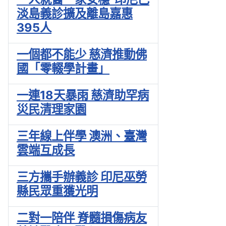
淡島義診擴及離島嘉惠
395人
一個都不能少 慈濟推動佛
國「零輟學計畫」
一連18天暴雨 慈濟助罕病
災民清理家園
三年線上伴學 澳洲、臺灣
雲端互成長
三方攜手辦義診 印尼巫勞
縣民眾重獲光明
二對一陪伴 脊髓損傷病友