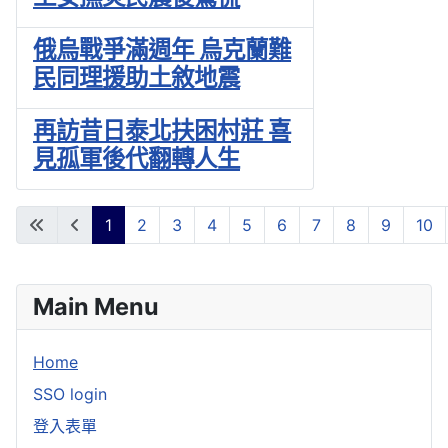
俄烏戰爭滿週年 烏克蘭難
民同理援助土敘地震
再訪昔日泰北扶困村莊 喜
見孤軍後代翻轉人生
1
2
3
4
5
6
7
8
9
10
第 1 頁 共 10 頁
Main Menu
Home
SSO login
登入表單