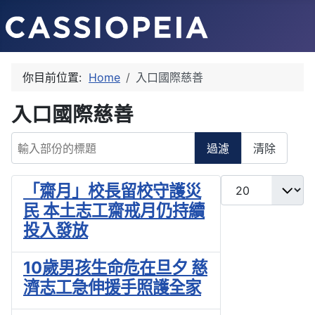
你目前位置:
Home
入口國際慈善
入口國際慈善
輸入部份的標題
過濾
清除
每頁顯示條數
「齋月」校長留校守護災
民 本土志工齋戒月仍持續
投入發放
10歲男孩生命危在旦夕 慈
濟志工急伸援手照護全家