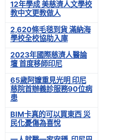
12年學成 美慈濟人文學校
教中文更教做人
2,620條毛毯到貨 滿納海
學校全校協助入庫
2023年國際慈濟人醫論
壇 首度移師印尼
65歲阿嬤重見光明 印尼
慈院首辦義診服務90位病
患
BIM卡真的可以買東西 災
民化憂傷為喜悅
一人就醫一家安穩 印尼巴