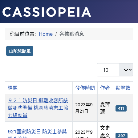
你目前位置:
Home
各據點消息
山陀兒颱風
每頁顯示條數
標題
發佈時間
作者
點擊數
９２１防災日 避難收容所該
夏萍
2023年9
做哪些準備 桃園慈濟志工協
411
月21日
蓮
力總動員
文史
921國家防災日 防災士參與
2023年9
處文
397