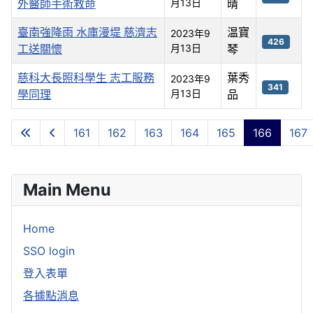
外醫師手術救命
月13日
晴
臺南強降雨 水庫漫堤 慈濟志
温寶
2023年9
426
工送關懷
月13日
琴
慈科大長照科學生 志工服務
葉秀
2023年9
341
學同理
月13日
品
文章
161
162
163
164
165
166
167
第 166 頁 共 245 頁
Main Menu
Home
SSO login
登入表單
各據點消息