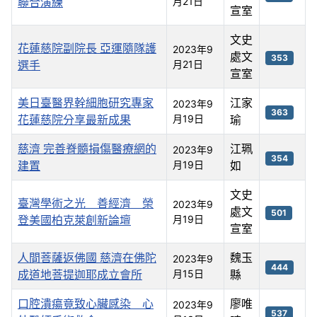
聯合演練
月21日
宣室
文史
花蓮慈院副院長 亞運隨隊護
2023年9
處文
353
選手
月21日
宣室
美日臺醫界幹細胞研究專家
江家
2023年9
363
花蓮慈院分享最新成果
月19日
瑜
慈濟 完善脊髓損傷醫療網的
江珮
2023年9
354
建置
月19日
如
文史
臺灣學術之光 善經濟 榮
2023年9
處文
501
登美國柏克萊創新論壇
月19日
宣室
人間菩薩返佛國 慈濟在佛陀
魏玉
2023年9
444
成道地菩提迦耶成立會所
月15日
縣
口腔潰瘍竟致心臟感染 心
廖唯
2023年9
537