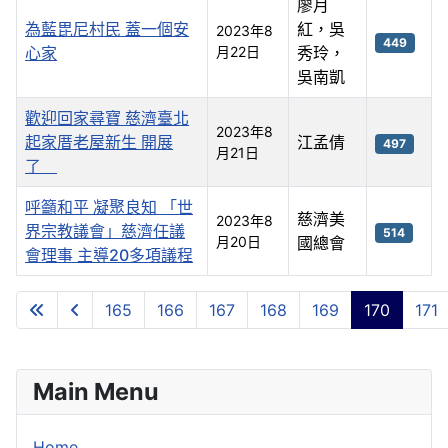
廖月
為藍毘尼村民 蓋一個安
紅，吳
2023年8
449
心家
月22日
秀玲，
吳南凱
歡迎回家尋寶 慈濟臺北
2023年8
起家厝老屋新生 開展
江孟倩
497
月21日
了
呼籲和平 凝聚良知 「世
慈濟美
2023年8
界宗教議會」慈濟任議
514
月20日
國總會
會理事 主導20多項議程
文章
165
166
167
168
169
170
171
第 170 頁 共 200 頁
Main Menu
Home