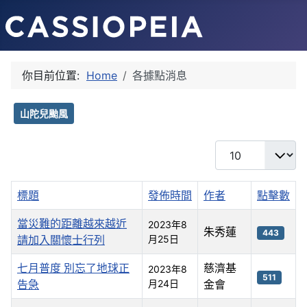
你目前位置:
Home
各據點消息
山陀兒颱風
每頁顯示條數
標題
發佈時間
作者
點擊數
當災難的距離越來越近
2023年8
朱秀蓮
443
請加入關懷士行列
月25日
七月普度 別忘了地球正
慈濟基
2023年8
511
告急
月24日
金會