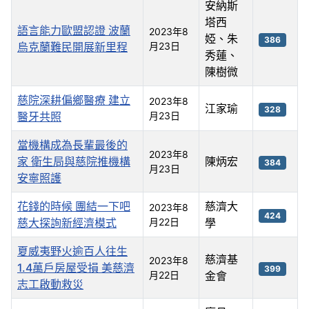
安納斯
塔西
語言能力歐盟認證 波蘭
2023年8
婭、朱
386
烏克蘭難民開展新里程
月23日
秀蓮、
陳樹微
慈院深耕偏鄉醫療 建立
2023年8
江家瑜
328
醫牙共照
月23日
當機構成為長輩最後的
2023年8
家 衛生局與慈院推機構
陳炳宏
384
月23日
安寧照護
花錢的時候 團結一下吧
慈濟大
2023年8
424
慈大探詢新經濟模式
月22日
學
夏威夷野火逾百人往生
慈濟基
2023年8
1.4萬戶房屋受損 美慈濟
399
月22日
金會
志工啟動救災