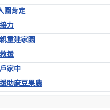
入圍肯定
愛接力
鄉親重建家園
忙救援
災戶家中
果援助麻豆果農