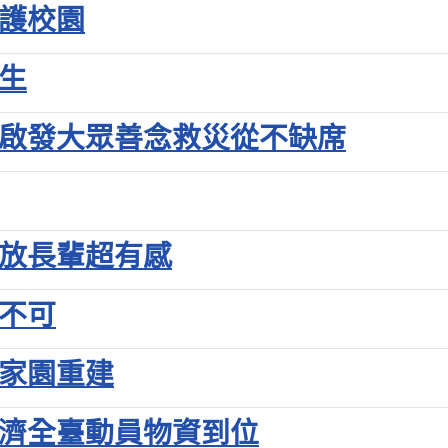
守護校園
生
濟啟發大眾善念救災從不缺席
發放長輩超有感
你不可
老家園重建
慈濟全臺動員物資到位