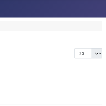
每頁顯示條數