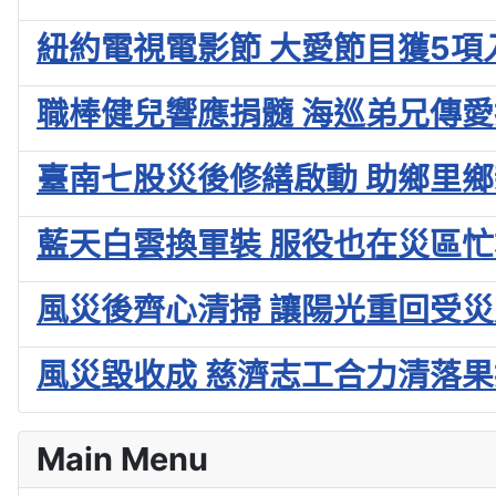
紐約電視電影節 大愛節目獲5項
職棒健兒響應捐髓 海巡弟兄傳
臺南七股災後修繕啟動 助鄉里
藍天白雲換軍裝 服役也在災區
風災後齊心清掃 讓陽光重回受
風災毀收成 慈濟志工合力清落
Main Menu