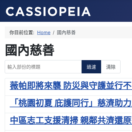
你目前位置:
Home
國內慈善
國內慈善
輸入部份的標題
過濾
清除
薇帕即將來襲 防災與守護並行
「桃園初夏 庇護同行」慈濟助
中區志工支援清掃 親鄰共濟還