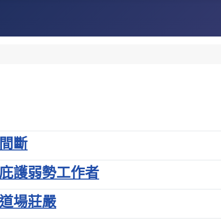
不間斷
力庇護弱勢工作者
原道場莊嚴