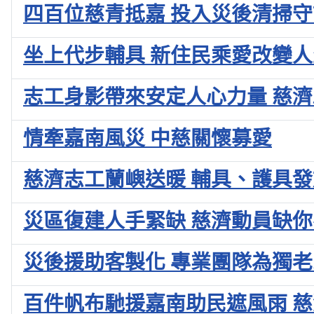
四百位慈青抵嘉 投入災後清掃
坐上代步輔具 新住民乘愛改變人
志工身影帶來安定人心力量 慈
情牽嘉南風災 中慈關懷募愛
慈濟志工蘭嶼送暖 輔具、護具
災區復建人手緊缺 慈濟動員缺
災後援助客製化 專業團隊為獨
百件帆布馳援嘉南助民遮風雨 